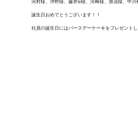
河村様、沖野様、藤井
様、河﨑様、加茂様、中川
智
誕生日おめでとうございます！！
社員の誕生日にはバースデーケーキをプレゼントし