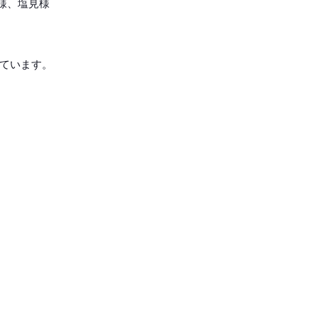
様、塩見様
ています。