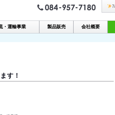
7
流・運輸事業
製品販売
会社概要
！
います！