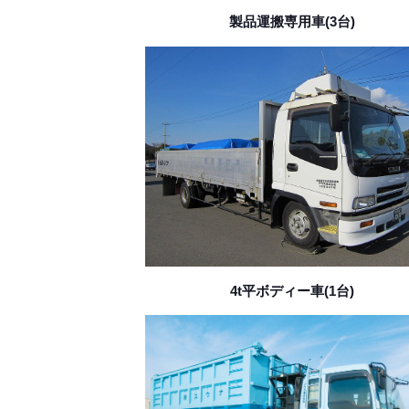
製品運搬専用車(3台)
4t平ボディー車(1台)