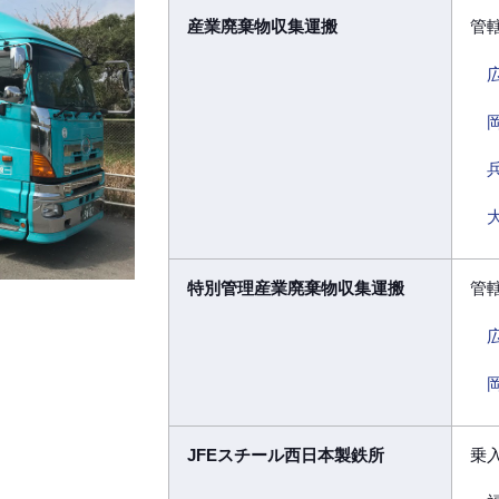
産業廃棄物収集運搬
管
広
岡
兵
大
特別管理産業廃棄物収集運搬
管
広
岡
JFEスチール西日本製鉄所
乗